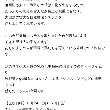
落葉樹も多く、豊富な土壌微生物が生息するため、
たっぷりの養分を含んだ腐葉土が幾重にもなり、
大自然の壮大な自然循環システムを
作り上げてくれています。
この自然循環システムを取り入れた自然農法により、
できる限り人の手を加えず、
ありのままの自然環境で鶏たちを育てている場所での上映会で
す。
鶏の見学や大人気のVOSTOK laboのお菓子でのティータイム
や、
秋野菜とguild Nemuroさんによるブックスタンドなどの販売
もある
盛りだくさんの企画です！
【上映日時】10月24日(月)・29日(土)
①10:00〜鶏見学・ティータイム