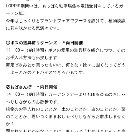
LOPPIS期間中は、もっぱら駐車場係や電話受付をしているガ
ーデン班。
今年はじっくりとプラントフェアでブースを設けて、植物談議
に花を咲かせる気満々です。
①ボスの道具箱リターンズ ＊両日開催
11：00～（約1時間）ボスの愛用の道具類を紹介しつつ、その
お手入れ方法も伝授します。
剪定ばさみとか買ったものの、何となく徐々に固くなってどう
しよ～とかのアドバイスできるかもです。
②おばさんぽ ＊両日開催
14：00～（約1時間）ガーデンツアーよりもゆるゆるのおしゃ
べりしながらのお散歩です。
植物のお手入れのこととか、土のこととか、虫のこととか、薬
のこととか、思いつくままおしゃべりしながらお散歩しません
か？
聞かれてもわからないことは、キリっと「わかりません」と言